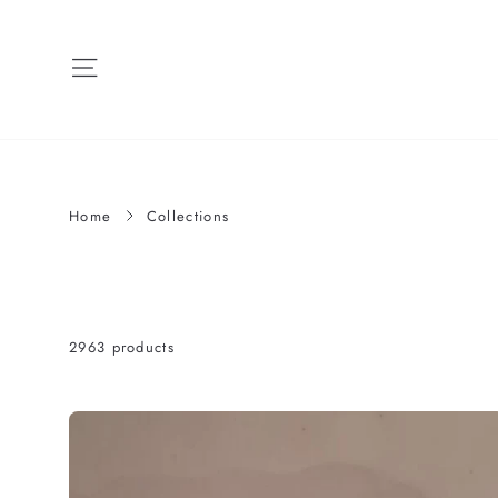
Skip
to
content
Menu
Home
Collections
2963 products