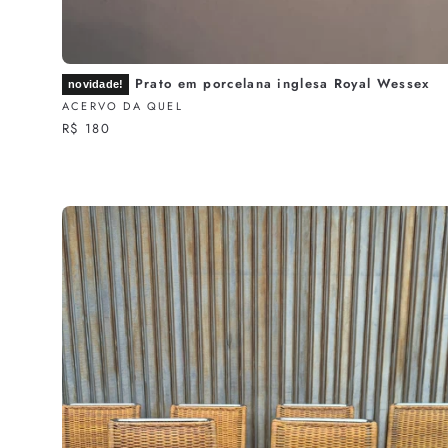
Prato em porcelana inglesa Royal Wessex
novidade!
ACERVO DA QUEL
R$ 180