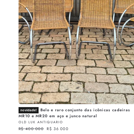
Belo e raro conjunto das icônicas cadeiras
novidade!
MR10 e MR20 em aço e junco natural
OLD LUK ANTIQUARIO
R
R$ 400 000
S
R$ 36 000