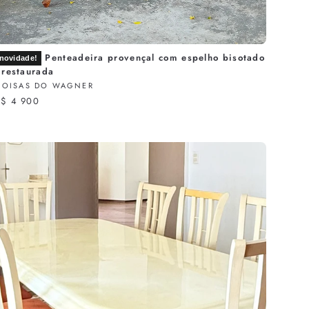
Penteadeira provençal com espelho bisotado
novidade!
 restaurada
COISAS DO WAGNER
R$ 4 900