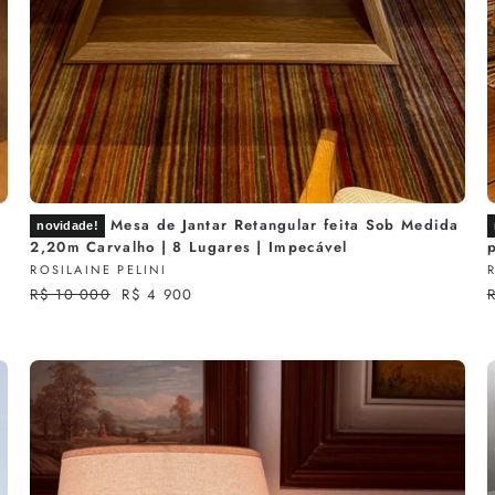
Mesa de Jantar Retangular feita Sob Medida
novidade!
2,20m Carvalho | 8 Lugares | Impecável
p
ROSILAINE PELINI
R
R$ 10 000
S
R$ 4 900
e
a
g
l
u
e
l
p
l
a
r
a
r
i
r
p
c
r
e
r
i
i
c
c