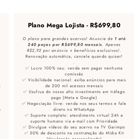
Plano Mega Lojista - R$699,80
.
O plano para grandes acervos! Anuncie de
1 até
240 peças por R$699,80 mensais
. Apenas
R$2,92 por anúncio + benefícios exclusivos!.
Renovação automática, cancele quando quiser!
.
✅ Lucro 100% seu: venda sem pagar nenhuma
comissão
✅ Visibilidade nacional: exiba anúncios para mais
s
de 200 mil acessos mensais
✅ Usufrua do nosso alto investimento em tráfego
pago (Meta e Google)
✅ Negociação livre: venda nos seus termos e fale
e
direto no WhatsApp
✅ Suporte completo: atendimento virtual 24h e
suporte humano via e-mail com Prioridade
✅ Divulgue vídeos do seu acervo na TV Garimpo
✅ 50% de desconto na contratação do Mídia Kit
(divulgação personalizada)