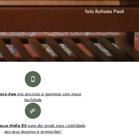
osso App
pra anunciar e garimpar com maior
facilidade
osso Mídia Kit
para dar ainda mais visibilidade
aos seus tesouros e promoções!