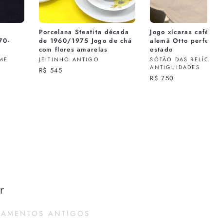
Porcelana Steatita década
Jogo xícaras café p
70-
de 1960/1975 Jogo de chá
alemã Otto perfeit
com flores amarelas
estado
ME
JEITINHO ANTIGO
SÓTÃO DAS RELÍQUI
ANTIGUIDADES
R$ 545
R$ 750
r
PAMENTOS ANTIGOS