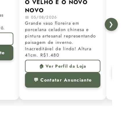
O VELHO É O NOVO
Reper
NOVO
📅 05/0
as
Mesa de
📅 05/08/2026
medidas
❯
Grande vaso floreira em
rô.
1.880,0
porcelana celadon chinesa e
Entrega
pintura artesanal representando
próximo
paisagem de inverno.
somente
Inacreditável de lindo! Altura
te
41cm. R$1.480

🏠 Ver Perfil da Loja
💬 
💬 Contatar Anunciante