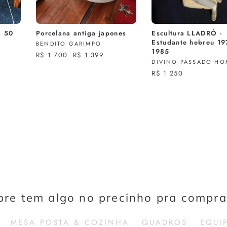
 50
Porcelana antiga japones
Escultura LLADRÓ -
Estudante hebreu 19
BENDITO GARIMPO
1985
Preço
R$ 1 700
Preço
R$ 1 399
DIVINO PASSADO HO
normal
promocional
R$ 1 250
pre tem algo no precinho pra compra
MESA POSTA & COZINHA
QUADROS
EQUI