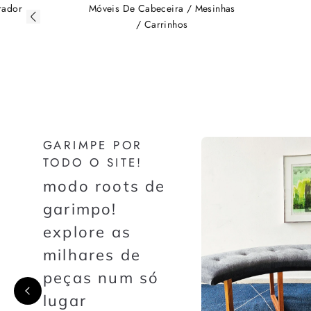
esinhas
Mesas De Jantar
Es
GARIMPE POR
TODO O SITE!
modo roots de
garimpo!
explore as
milhares de
peças num só
lugar