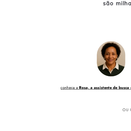
são milh
conheça a
Rosa, a assistente de busca
d
OU 