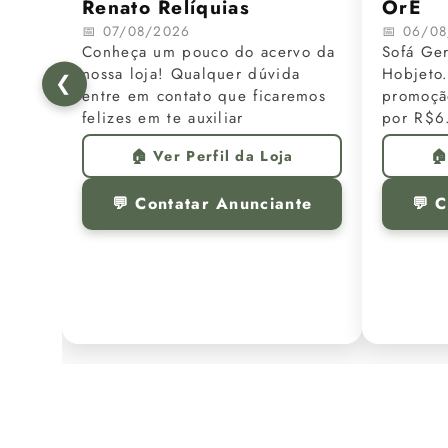
Renato Relíquias
OrÉ
📅 07/08/2026
📅 06/0
Conheça um pouco do acervo da
Sofá Ger
nossa loja! Qualquer dúvida
Hobjeto.
❮
entre em contato que ficaremos
promoçã
felizes em te auxiliar
por R$6
🏠 Ver Perfil da Loja
🏠
💬 Contatar Anunciante
💬 