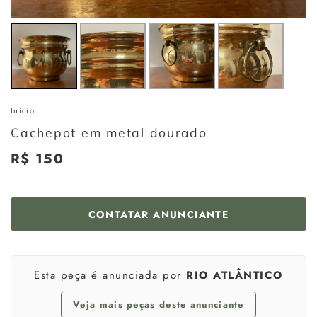
Início
Cachepot em metal dourado
Preço
R$ 150
R$
normal
150
CONTATAR ANUNCIANTE
Esta peça é anunciada por
RIO ATLÂNTICO
Veja mais peças deste anunciante