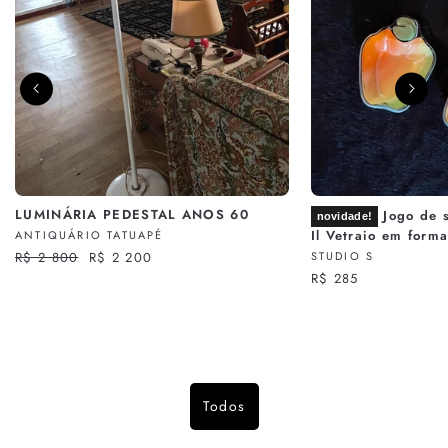
LUMINÁRIA PEDESTAL ANOS 60
Jogo de s
novidade!
Il Vetraio em form
ANTIQUÁRIO TATUAPÉ
Preço
R$ 2 800
Preço
R$ 2 200
STUDIO S
normal
promocional
R$ 285
Todos