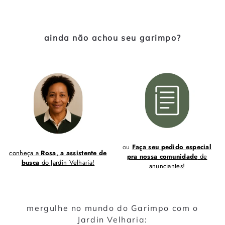
ainda não achou seu garimpo?
ou
Faça seu pedido especial
conheça a
Rosa, a assistente de
pra nossa comunidade
de
busca
do Jardin Velharia!
anunciantes!
mergulhe no mundo do Garimpo com o
Jardin Velharia: