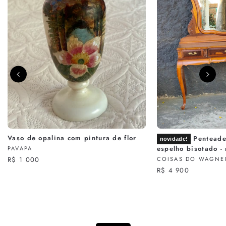
Vaso de opalina com pintura de flor
Penteade
novidade!
espelho bisotado -
PAVAPA
R$ 1 000
COISAS DO WAGNE
R$ 4 900