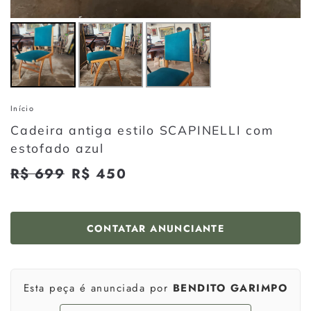
Início
Cadeira antiga estilo SCAPINELLI com
estofado azul
Preço
R$ 699
R$
Preço
R$ 450
R$
normal
promocional
699
450
CONTATAR ANUNCIANTE
Esta peça é anunciada por
BENDITO GARIMPO