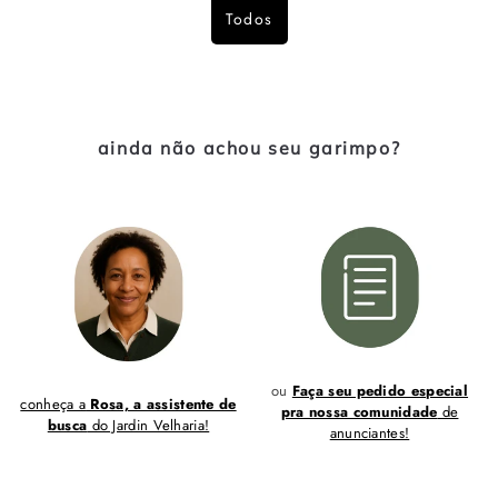
Todos
ainda não achou seu garimpo?
ou
Faça seu pedido especial
conheça a
Rosa, a assistente de
pra nossa comunidade
de
busca
do Jardin Velharia!
anunciantes!