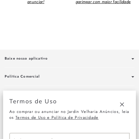
anunciar!
garimpar com maior facilidade
Baixe nosso aplicativo
Política Comercial
Fale conosco
Termos de Uso
Ao comprar ou anunciar no Jardin Velharia Anúncios, leia
"Fechar
Assine nossa newsletter
os
Termos de Uso e Política de Privacidade
(Esc)"
Assine nossa newsletter