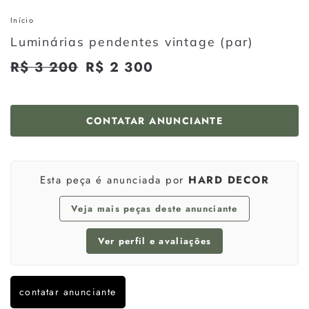
Início
Luminárias pendentes vintage (par)
Preço
R$ 3 200
R$
Preço
R$ 2 300
R$
normal
promocional
3
2
200
300
CONTATAR ANUNCIANTE
Esta peça é anunciada por
HARD DECOR
Veja mais peças deste anunciante
Ver perfil e avaliações
contatar anunciante