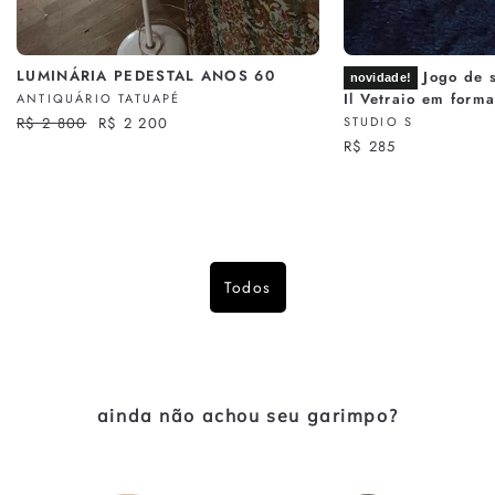
LUMINÁRIA PEDESTAL ANOS 60
Jogo de s
novidade!
Il Vetraio em form
ANTIQUÁRIO TATUAPÉ
Preço
R$ 2 800
Preço
R$ 2 200
STUDIO S
normal
promocional
R$ 285
Todos
ainda não achou seu garimpo?