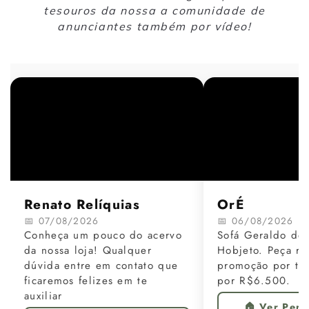
tesouros da nossa a comunidade de
anunciantes também por vídeo!
Renato Relíquias
OrÉ
📅 07/08/2026
📅 06/08/2026
Conheça um pouco do acervo
Sofá Geraldo de 
da nossa loja! Qualquer
Hobjeto. Peça re
dúvida entre em contato que
promoção por te
ficaremos felizes em te
por R$6.500.
auxiliar
🏠 Ver Perfi