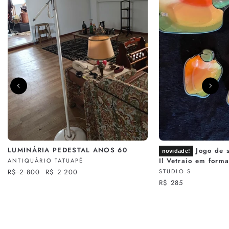
LUMINÁRIA PEDESTAL ANOS 60
Jogo de s
novidade!
Il Vetraio em form
ANTIQUÁRIO TATUAPÉ
Preço
R$ 2 800
Preço
R$ 2 200
STUDIO S
normal
promocional
R$ 285