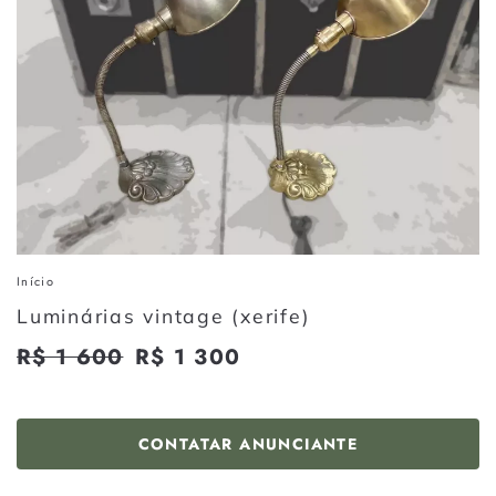
Início
Luminárias vintage (xerife)
Preço
R$ 1 600
R$
Preço
R$ 1 300
R$
normal
promocional
1
1
600
300
CONTATAR ANUNCIANTE