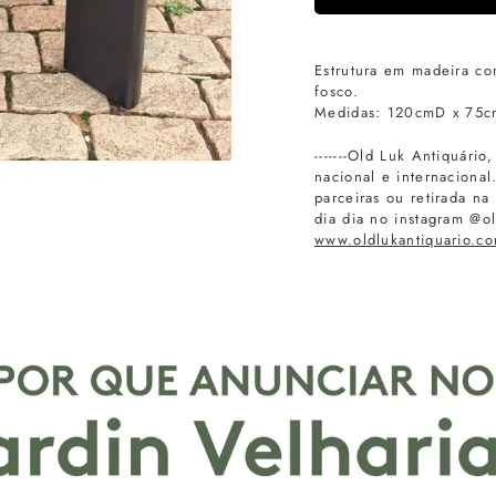
Estrutura em madeira co
fosco.
Medidas: 120cmD x 75
-------Old Luk Antiquári
nacional e internaciona
parceiras ou retirada n
dia dia no instagram @ol
www.oldlukantiquario.co