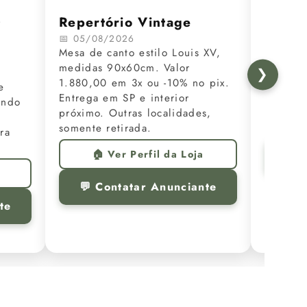
O
Repertório Vintage
Amste
📅 05/08/2026
📅 05/0
Mesa de canto estilo Louis XV,
Lindíssi
medidas 90x60cm. Valor
renomad
❯
1.880,00 em 3x ou -10% no pix.
Epiag, 
e
Entrega em SP e interior
Valor 7
ando
próximo. Outras localidades,

somente retirada.
ra
🏠 Ver Perfil da Loja
💬 
💬 Contatar Anunciante
te