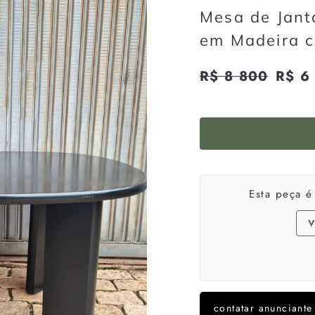
Mesa de Jant
em Madeira c
Preço
R$ 8 800
R$
Preço
R$ 6
normal
promoci
8
800
Esta peça 
V
contatar anunciante