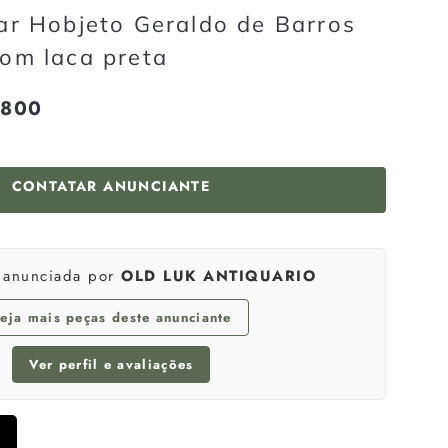
ar Hobjeto Geraldo de Barros
om laca preta
 800
R$
onal
6
800
CONTATAR ANUNCIANTE
é anunciada por
OLD LUK ANTIQUARIO
eja mais peças deste anunciante
Ver perfil e avaliações