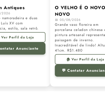
n Antiques
O VELHO É O NOV
8/2026
NOVO
o namoradeira e duas
📅 05/08/2026
 Luís XV com
Grande vaso floreira em
ia, estilo, sala retrô.
porcelana celadon chinesa 
pintura artesanal represent
 Ver Perfil da Loja
paisagem de inverno.
Inacreditável de lindo! Altu
Contatar Anunciante
41cm. R$1.480
🏠 Ver Perfil da Loja
💬 Contatar Anuncian