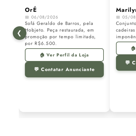
OrÉ
Marily
📅 06/08/2026
📅 05/0
Sofá Geraldo de Barros, pela
Conjunt
Hobjeto. Peça restaurada, em
cadeiras
❮
promoção por tempo limitado,
imponênc
por R$6.500.
🏠
🏠 Ver Perfil da Loja
💬 
💬 Contatar Anunciante