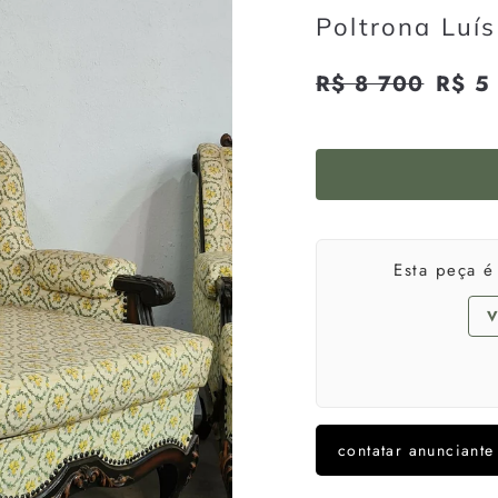
Poltrona Luí
Preço
R$ 8 700
R$
Preço
R$ 5
normal
promoci
8
700
Esta peça 
V
contatar anunciante