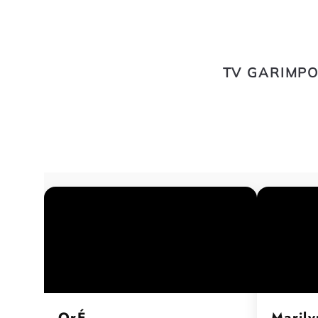
TV GARIMPO
OrÉ
Marily