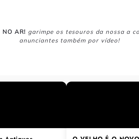
 NO AR!
garimpe os tesouros da nossa a 
anunciantes também por vídeo!
n Antiques
O VELHO É O NOV