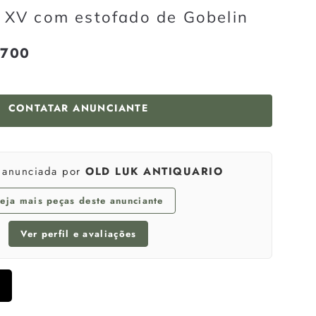
s XV com estofado de Gobelin
 700
R$
onal
5
700
CONTATAR ANUNCIANTE
é anunciada por
OLD LUK ANTIQUARIO
eja mais peças deste anunciante
Ver perfil e avaliações