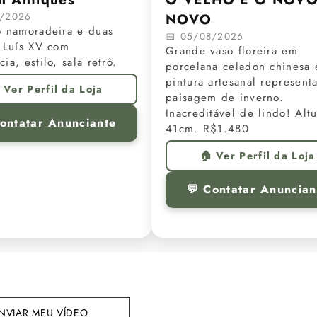
8/2026
NOVO
o namoradeira e duas
📅 05/08/2026
 Luís XV com
Grande vaso floreira em
ia, estilo, sala retrô.
porcelana celadon chinesa 
pintura artesanal represent
 Ver Perfil da Loja
paisagem de inverno.
Inacreditável de lindo! Altu
Contatar Anunciante
41cm. R$1.480
🏠 Ver Perfil da Loja
💬 Contatar Anuncian
NVIAR MEU VÍDEO