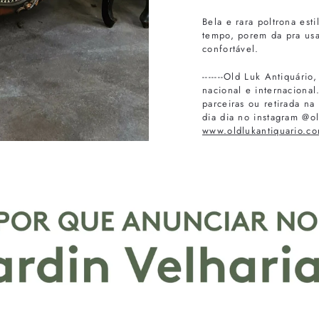
Bela e rara poltrona es
tempo, porem da pra usar
confortável.
-------Old Luk Antiquári
nacional e internaciona
parceiras ou retirada n
dia dia no instagram @ol
www.oldlukantiquario.co