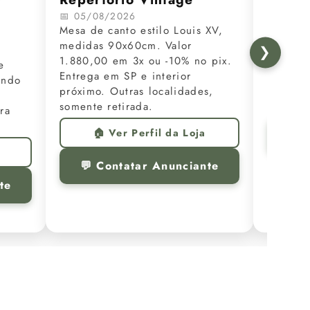
📅 05/08/2026
📅 05/0
Mesa de canto estilo Louis XV,
Lindíssi
medidas 90x60cm. Valor
renomad
❯
1.880,00 em 3x ou -10% no pix.
Epiag, 
e
Entrega em SP e interior
Valor 7
ando
próximo. Outras localidades,

somente retirada.
ra
🏠 Ver Perfil da Loja
💬 
💬 Contatar Anunciante
te