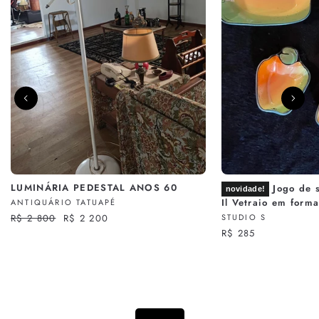
LUMINÁRIA PEDESTAL ANOS 60
Jogo de s
novidade!
Il Vetraio em form
ANTIQUÁRIO TATUAPÉ
Preço
R$ 2 800
Preço
R$ 2 200
STUDIO S
normal
promocional
R$ 285