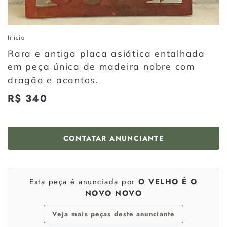
Início
Rara e antiga placa asiática entalhada
em peça única de madeira nobre com
dragão e acantos.
Preço
R$ 340
R$
normal
340
CONTATAR ANUNCIANTE
Esta peça é anunciada por
O VELHO É O
NOVO NOVO
Veja mais peças deste anunciante