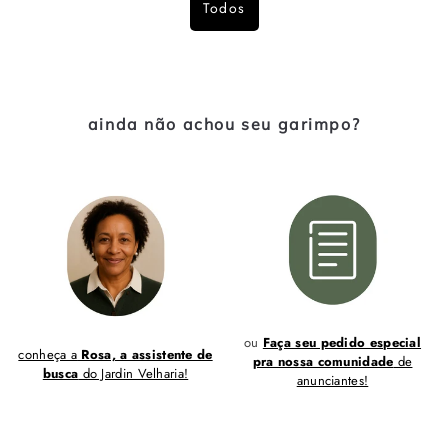
Todos
ainda não achou seu garimpo?
ou
Faça seu pedido especial
conheça a
Rosa, a assistente de
pra nossa comunidade
de
busca
do Jardin Velharia!
anunciantes!