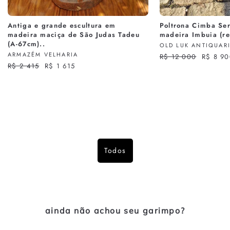
Antiga e grande escultura em
Poltrona Cimba Se
madeira maciça de São Judas Tadeu
madeira Imbuia (re
(A-67cm)..
OLD LUK ANTIQUAR
ARMAZÉM VELHARIA
Preço
R$ 12 000
Preço
R$ 8 9
Preço
R$ 2 415
Preço
R$ 1 615
normal
promoci
normal
promocional
Todos
ainda não achou seu garimpo?