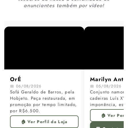
anunciantes também por vídeo!
OrÉ
Marilyn Anti
📅 06/08/2026
📅 05/08/2026
Sofá Geraldo de Barros, pela
Conjunto namora
Hobjeto. Peça restaurada, em
cadeiras Luís XV
promoção por tempo limitado,
imponência, estil
por R$6.500.
🏠 Ver Perfi
🏠 Ver Perfil da Loja