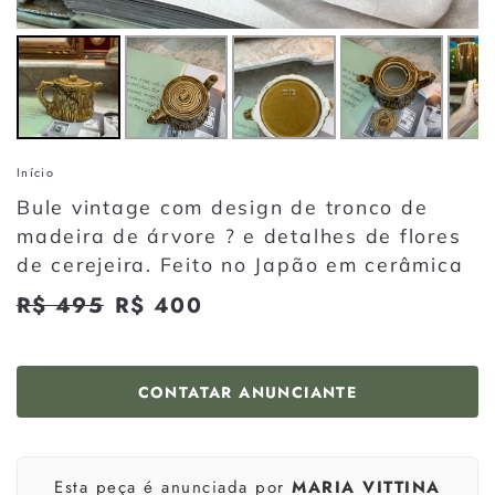
Início
Bule vintage com design de tronco de
madeira de árvore ? e detalhes de flores
de cerejeira. Feito no Japão em cerâmica
Preço
R$ 495
R$
Preço
R$ 400
R$
normal
promocional
495
400
CONTATAR ANUNCIANTE
Esta peça é anunciada por
MARIA VITTINA