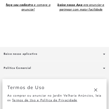
faça seu cadastro
e começe a
baixe nosso App
pra anunciar e
anunciar!
garimpar com maior facilidade
Baixe nosso aplicativo
Política Comercial
Fale conosco
Termos de Uso
Ao comprar ou anunciar no Jardin Velharia Anúncios, leia
"Fechar
Assine nossa newsletter
os
Termos de Uso e Política de Privacidade
(Esc)"
Assine nossa newsletter