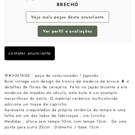
BRECHÓ
Veja mais peças deste anunciante
Ver perfil e avaliações
contatar anunciante
🌸♥️VINTAGE - peça de colecionador ! Japonês
Bule vintage com design de tronco de madeira de árvore 🌲 e
detalhes de flores de cerejeira. Feito no Japão durante a era
moderna de meados do século, este bule é um exemplo
maravilhoso do estilo. O material cerâmico multicolorido
adiciona um toque de capricho.
Apresenta craquelados da própria cerâmica do tempo e uma
falha em um dos lados de fabricaçao , um furinho .
Medidas : altura sem tampa 10cm com tampa 12cm . De uma
ponta para outra 20cm . Diâmetro / base 13cm
.